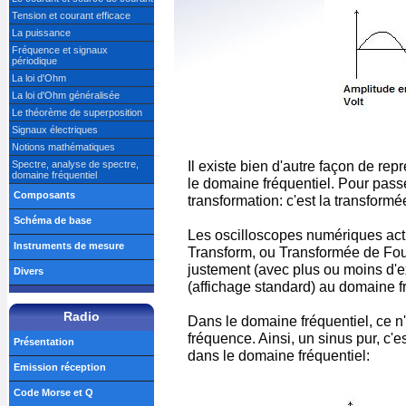
Tension et courant efficace
La puissance
Fréquence et signaux
périodique
La loi d'Ohm
La loi d'Ohm généralisée
Le théorème de superposition
Signaux électriques
Notions mathématiques
Il existe bien d'autre façon de rep
Spectre, analyse de spectre,
domaine fréquentiel
le domaine fréquentiel. Pour passer 
Composants
transformation: c'est la transformé
Schéma de base
Les oscilloscopes numériques actu
Instruments de mesure
Transform, ou Transformée de Fou
justement (avec plus ou moins d'
Divers
(affichage standard) au domaine f
Radio
Dans le domaine fréquentiel, ce n'
fréquence. Ainsi, un sinus pur, c'e
Présentation
dans le domaine fréquentiel:
Emission réception
Code Morse et Q