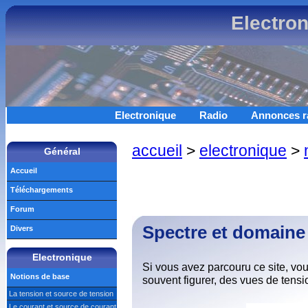
Electro
Electronique
Radio
Annonces r
accueil
>
electronique
>
Général
Accueil
Téléchargements
Forum
Spectre et domaine 
Divers
Electronique
Si vous avez parcouru ce site, v
Notions de base
souvent figurer, des vues de tens
La tension et source de tension
Le courant et source de courant