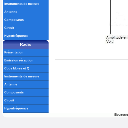
Instruments de mesure
Antenne
Composants
Circuit
Hyperfréquence
Radio
Présentation
Emission réception
Code Morse et Q
Instruments de mesure
Antenne
Composants
Circuit
Hyperfréquence
Electroni