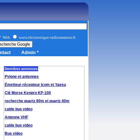
Web
www.electronique-radioamateur.fr
ntact
Admin *
Dernières annonces
Pylone et antennes
Émetteur-récepteur Icom et Yaesu
Clé Morse Kenpro KP-100
recherche quartz 80m et quartz 40m
cable bus video
Antenne VHF
cable bus video
Bus video