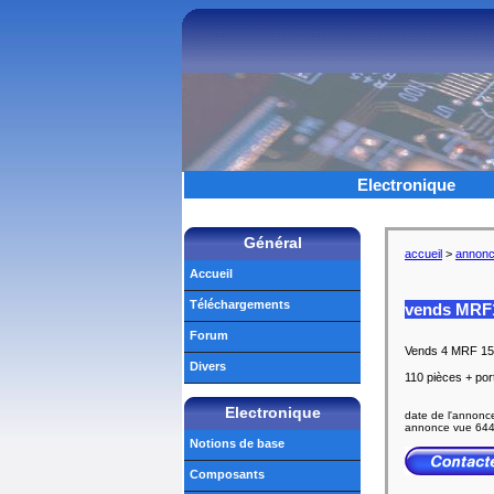
Electronique
Général
accueil
>
annon
Accueil
Téléchargements
vends MRF
Forum
Vends 4 MRF 151
Divers
110 pièces + por
Electronique
date de l'annonc
annonce vue 644
Notions de base
Composants