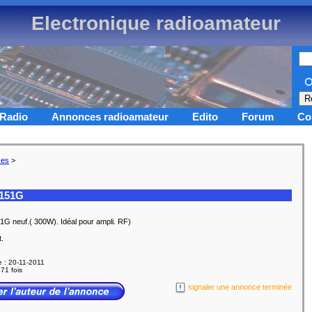
Electronique radioamateur
Radio
Annonces radioamateur
Edito
Forum
Co
ces
>
151G
G neuf.( 300W). Idéal pour ampli. RF)
t.
e : 20-11-2011
71 fois
signaler une annonce terminée