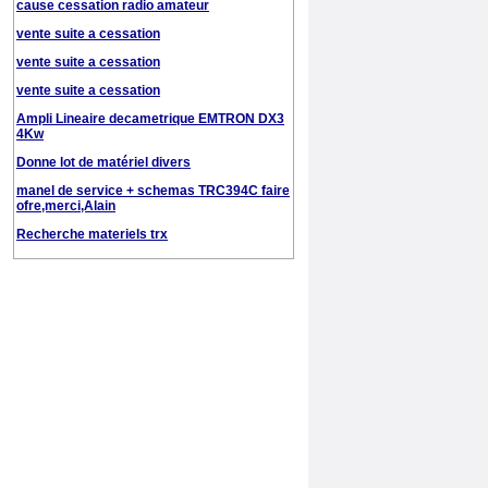
cause cessation radio amateur
vente suite a cessation
vente suite a cessation
vente suite a cessation
Ampli Lineaire decametrique EMTRON DX3
4Kw
Donne lot de matériel divers
manel de service + schemas TRC394C faire
ofre,merci,Alain
Recherche materiels trx
Vends YAESU FT-450D
vente de 2 E/R mobiles Bosch
ts 830s ou m
recepteur