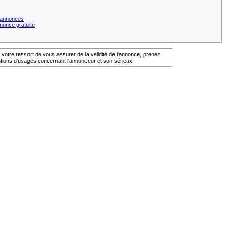
s annonces
nonce gratuite
e votre ressort de vous assurer de la validité de l'annonce, prenez
utions d'usages concernant l'annonceur et son sérieux.