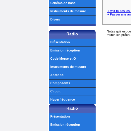
Schéma de base
+ Voir toutes le
Instruments de mesure
+ Passer une an
Divers
Notez qu'il est d
Radio
toutes les préca
Présentation
Emission réception
Code Morse et Q
Instruments de mesure
Antenne
Composants
Circuit
Hyperfréquence
Radio
Présentation
Emission réception