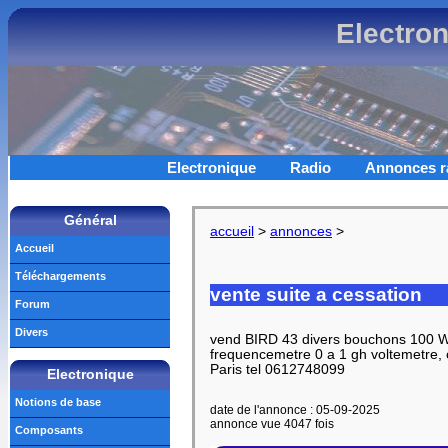
Electro
Electronique
Radio
Annonces r
Général
accueil
>
annonces
>
Accueil
Téléchargements
vente suite a cessation
Forum
Divers
vend BIRD 43 divers bouchons 100 
frequencemetre 0 a 1 gh voltemetre, 
Paris tel 0612748099
Electronique
Notions de base
date de l'annonce : 05-09-2025
annonce vue 4047 fois
Composants