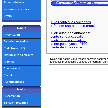
Schéma de base
Instruments de mesure
Divers
+ Voir toutes les annonces
+ Passer une annonce gratuite
Radio
+voir aussi ces annonces:
Présentation
vente suite a cessation
vente suite a cessation
Emission réception
vente poste yaesu ft100
vente de tubes radio
Code Morse et Q
Instruments de mesure
Notez qu'il est de votre ressort de vous assurer d
Antenne
toutes les précautions d'usages concernant l'ann
Composants
Circuit
Hyperfréquence
Radio
Présentation
Emission réception