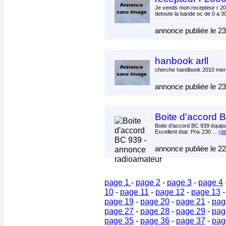
Je vends mon recepteur r 
detoute la bande oc de 0 a 3
annonce publiée le 2
hanbook arll
cherche handbook 2010 merc
annonce publiée le 2
Boite d'accord 
Boite d'accord BC 939 équipait
Excellent état. Prix 230 ...
(dé
annonce publiée le 2
page 1
-
page 2
-
page 3
-
page 4
10
-
page 11
-
page 12
-
page 13
page 19
-
page 20
-
page 21
-
pag
page 27
-
page 28
-
page 29
-
pag
page 35
-
page 36
-
page 37
-
pag