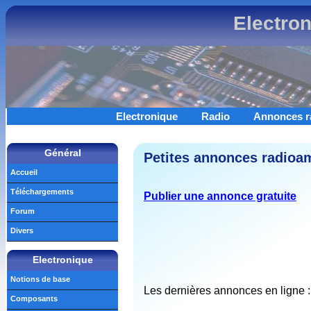
Electro
Electronique
Radio
Annonces r
Général
Petites annonces radioam
Accueil
Téléchargements
Publier une annonce gratuite
Forum
Divers
Electronique
Notions de base
Les dernières annonces en ligne :
Composants