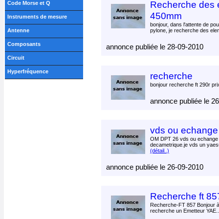
Recherche des 
Code Morse et Q
450mm
Instruments de mesure
bonjour, dans l'attente de p
Antenne
pylone, je recherche des ele
Composants
annonce publiée le 28-09-2010
Circuit
Hyperfréquence
recherche
bonjour recherche ft 290r pri
annonce publiée le 2
vds ou echange 
OM DPT 26 vds ou echange 
decametrique.je vds un yaes
(détail..)
annonce publiée le 26-09-2010
Recherche ft 85
Recherche-FT 857 Bonjour à 
recherche un Emetteur YAE.