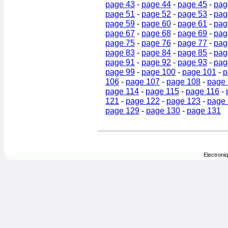
page 43
-
page 44
-
page 45
-
pag
page 51
-
page 52
-
page 53
-
pag
page 59
-
page 60
-
page 61
-
pag
page 67
-
page 68
-
page 69
-
pag
page 75
-
page 76
-
page 77
-
pag
page 83
-
page 84
-
page 85
-
pag
page 91
-
page 92
-
page 93
-
pag
page 99
-
page 100
-
page 101
-
p
106
-
page 107
-
page 108
-
page
page 114
-
page 115
-
page 116
-
121
-
page 122
-
page 123
-
page
page 129
-
page 130
-
page 131
Electroni