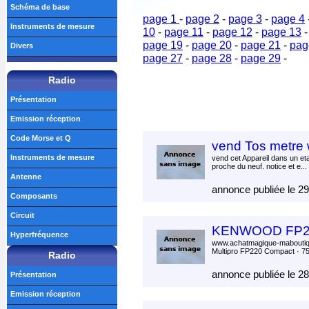
Schéma de base
page 1
-
page 2
-
page 3
-
page 4
Instruments de mesure
10
-
page 11
-
page 12
-
page 13
page 19
-
page 20
-
page 21
-
pag
Divers
page 27
-
page 28
-
page 29
-
Radio
Présentation
Emission réception
Code Morse et Q
vend Tos metre
Instruments de mesure
vend cet Appareil dans un eta
proche du neuf. notice et e...
Antenne
annonce publiée le 2
Composants
Circuit
KENWOOD FP220 
Hyperfréquence
www.achatmagique-mabout
Multipro FP220 Compact · 75
Radio
annonce publiée le 2
Présentation
Emission réception