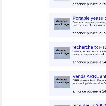
annonce publiée le 2
Portable yeasu 
Emetteur recepteur portable 
boite avec en plus micros me
annonce publiée le 2
recherche tx F
bonjour recherche tx summer
ou meme en panne faire offr
annonce publiée le 2
Vends ARRL an
ARRL antenna book 21ème éd
tous ses logiciels de calcul.fa
annonce publiée le 2
recepteur r 200