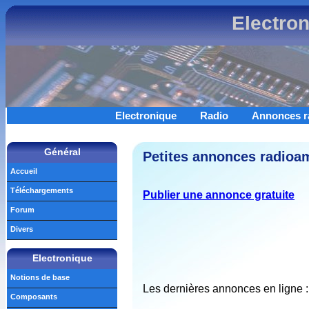
Electro
Electronique
Radio
Annonces r
Général
Petites annonces radioam
Accueil
Téléchargements
Publier une annonce gratuite
Forum
Divers
Electronique
Notions de base
Les dernières annonces en ligne :
Composants