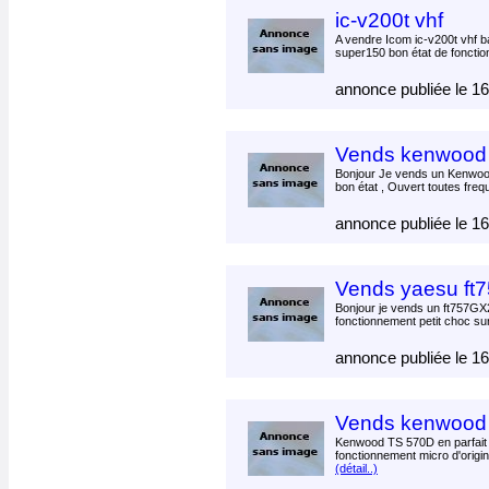
ic-v200t vhf
A vendre Icom ic-v200t vhf
super150 bon état de foncti
annonce publiée le 1
Vends kenwood 
Bonjour Je vends un Kenwoo
bon état , Ouvert toutes freq
annonce publiée le 1
Vends yaesu ft7
Bonjour je vends un ft757GX
fonctionnement petit choc sur
annonce publiée le 1
Vends kenwood 
Kenwood TS 570D en parfait 
fonctionnement micro d'origine
(détail..)