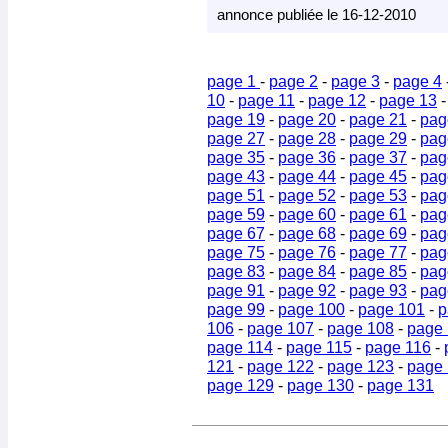
annonce publiée le 16-12-2010
page 1
-
page 2
-
page 3
-
page 4
10
-
page 11
-
page 12
-
page 13
page 19
-
page 20
-
page 21
-
pag
page 27
-
page 28
-
page 29
-
pag
page 35
-
page 36
-
page 37
-
pag
page 43
-
page 44
-
page 45
-
pag
page 51
-
page 52
-
page 53
-
pag
page 59
-
page 60
-
page 61
-
pag
page 67
-
page 68
-
page 69
-
pag
page 75
-
page 76
-
page 77
-
pag
page 83
-
page 84
-
page 85
-
pag
page 91
-
page 92
-
page 93
-
pag
page 99
-
page 100
-
page 101
-
p
106
-
page 107
-
page 108
-
page
page 114
-
page 115
-
page 116
-
121
-
page 122
-
page 123
-
page
page 129
-
page 130
-
page 131