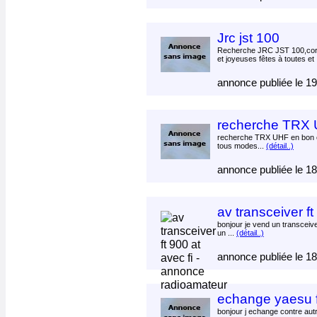
Jrc jst 100
Recherche JRC JST 100,corr
et joyeuses fêtes à toutes et 
annonce publiée le 1
recherche TRX 
recherche TRX UHF en bon 
tous modes...
(détail..)
annonce publiée le 1
av transceiver ft 
bonjour je vend un transceiv
un ...
(détail..)
annonce publiée le 1
echange yaesu f
bonjour j echange contre aut