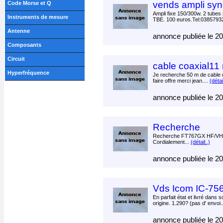
vends ampli sy
Code Morse et Q
Ampli fixe 150/300w. 2 tube
Instruments de mesure
TBE. 100 euros.Tel:0385793
Antenne
annonce publiée le 2
Composants
Circuit
cable coaxial11
Hyperfréquence
Je recherche 50 m de cable c
faire offre merci jean....
(détai
annonce publiée le 2
Recherche
Recherche FT767GX HF/VHF
Cordialement...
(détail..)
annonce publiée le 2
Vds Icom IC-75
En parfait état et livré dans 
origine. 1.290? (pas d' envoi.
annonce publiée le 2