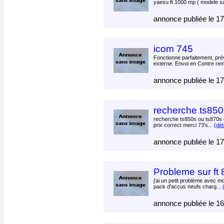
yaesu ft 1000 mp ( modele sa
annonce publiée le 1
icom 745
Fonctionne parfaitement, prév
externe. Envoi en Contre re
annonce publiée le 1
recherche ts850
recherche ts850s ou ts870s 
prix correct merci 73's...
(déta
annonce publiée le 1
Probleme sur ft
j'ai un petit problème avec m
pack d'accus neufs charg...
annonce publiée le 1