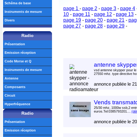
Schéma de base
page 1
-
page 2
-
page 3
-
page 4
Instruments de mesure
10
-
page 11
-
page 12
-
page 13
page 19
-
page 20
-
page 21
-
pag
Divers
page 27
-
page 28
-
page 29
-
Radio
Présentation
Emission réception
Code Morse et Q
antenne skyppe
Instruments de mesure
vsd antenne skypper pour le 
27550 mhz. type directive ho
Antenne
annonce publiée le 2
Composants
Circuit
Vends transmat
Hyperfréquence
25/30 mhz, 1000w ssb,2 ent
euros.Tel:0385793201....
(dét
Radio
annonce publiée le 2
Présentation
Emission réception