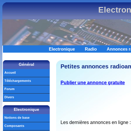
Electro
Electronique
Radio
Annonces r
Général
Petites annonces radioam
Accueil
Téléchargements
Publier une annonce gratuite
Forum
Divers
Electronique
Notions de base
Les dernières annonces en ligne :
Composants