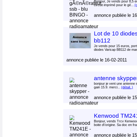
Bonjour, Je vends pour 8,5 e
circuit imprimé pour le gé...
(d
annonce publiée le 1
Lot de 10 diode
bb112
Je vends pour 15 euros, port 
diodes Varicap BB112 de mar
annonce publiée le 16-02-2011
antenne skyppe
bonjour je vent une antenne
gain 15.9. merci...
(détail..)
annonce publiée le 1
Kenwood TM24
Bonjour, vends Trcv Kenwo
boite d\'origine. Sa doc en fra
annonce publiée le 1