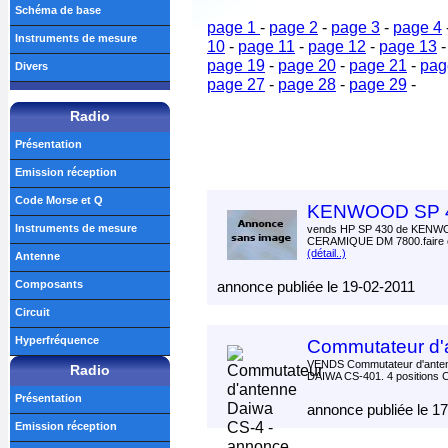
Schéma de base
page 1
-
page 2
-
page 3
-
page 4
Instruments de mesure
10
-
page 11
-
page 12
-
page 13
page 19
-
page 20
-
page 21
-
pag
Divers
page 27
-
page 28
-
page 29
-
Radio
Présentation
Emission réception
Code Morse et Q
KENWOOD SP 43
Instruments de mesure
vends HP SP 430 de KENW
CERAMIQUE DM 7800.faire of
(détail..)
Antenne
Composants
annonce publiée le 19-02-2011
Circuit
Hyperfréquence
Commutateur d'
VENDS Commutateur d'antenn
Radio
DAIWA CS-401. 4 positions C
Présentation
annonce publiée le 1
Emission réception