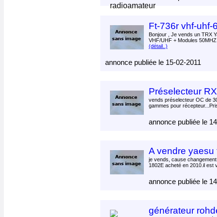
Ft-736r vhf-uhf
Bonjour , Je vends un TRX 
VHF/UHF + Modules 50MHZ e
(détail..)
annonce publiée le 15-02-2011
Préselecteur R
vends préselecteur OC de 
gammes pour récepteur...Pris
annonce publiée le 1
A vendre yaesu 
je vends, cause changement,
1802E acheté en 2010.il est 
annonce publiée le 1
générateur roh