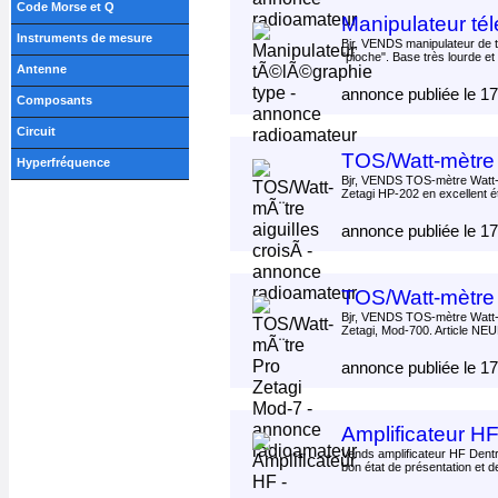
Code Morse et Q
Manipulateur té
Instruments de mesure
Bjr, VENDS manipulateur de t
"pioche". Base très lourde et 
Antenne
annonce publiée le 1
Composants
Circuit
TOS/Watt-mètre 
Hyperfréquence
Bjr, VENDS TOS-mètre Watt
Zetagi HP-202 en excellent ét
annonce publiée le 1
TOS/Watt-mètre
Bjr, VENDS TOS-mètre Watt-
Zetagi, Mod-700. Article NEU
annonce publiée le 1
Amplificateur H
Vends amplificateur HF Dentr
bon état de présentation et de