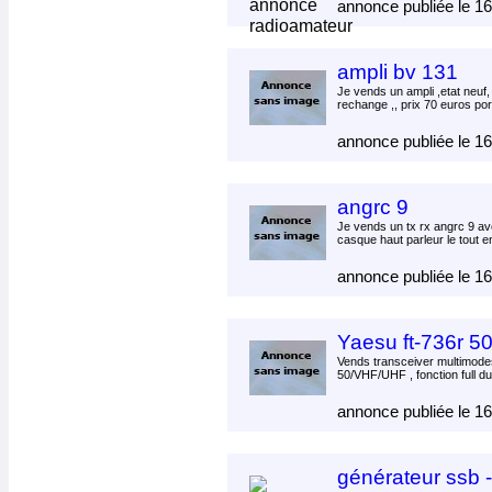
annonce publiée le 1
ampli bv 131
Je vends un ampli ,etat neuf
rechange ,, prix 70 euros por
annonce publiée le 1
angrc 9
Je vends un tx rx angrc 9 av
casque haut parleur le tout en
annonce publiée le 1
Yaesu ft-736r 50
Vends transceiver multimo
50/VHF/UHF , fonction full d
annonce publiée le 1
générateur ssb 