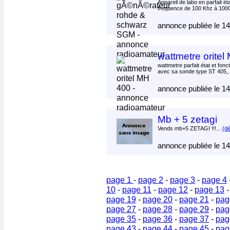
Appareil de labo en parfait ét
frequence de 100 Khz à 1000
annonce publiée le 1
wattmetre orite
wattmetre parfait état et fon
avec sa sonde type ST 405,.
annonce publiée le 1
Mb + 5 zetagi
Vends mb+5 ZETAGI !!!...
(dé
annonce publiée le 1
page 1
-
page 2
-
page 3
-
page 4
10
-
page 11
-
page 12
-
page 13
page 19
-
page 20
-
page 21
-
pag
page 27
-
page 28
-
page 29
-
pag
page 35
-
page 36
-
page 37
-
pag
page 43
-
page 44
-
page 45
-
pag