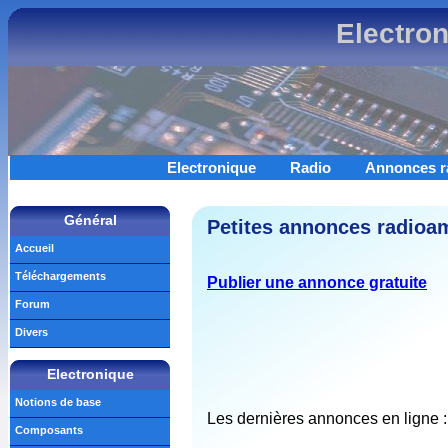
Electro
Electronique
Radio
Annonces r
Général
Petites annonces radioam
Accueil
Téléchargements
Publier une annonce gratuite
Forum
Divers
Electronique
Notions de base
Les dernières annonces en ligne :
Composants