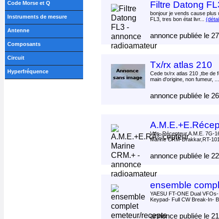
Filtre Datong FL
Code Morse et Q
bonjour je vends cause plus ut
Instruments de mesure
FL3, tres bon état livr...
(détai
Antenne
annonce publiée le 2
Composants
Circuit
Tx/rx atlas 210
Hyperfréquence
Cede tx/rx atlas 210 ,tbe de
main d'origine, non fumeur, ..
annonce publiée le 2
A.M.E.+E.Récep
Vds. Récepteur A.M.E. 7G-1
Marine CRM-Drakkar,RT-101
annonce publiée le 2
ensemble compl
YAESU FT-ONE Dual VFOs- D
Keypad- Full CW Break-In- Bui
annonce publiée le 2