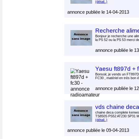
(détail..)
annonce publiée le 14-04-2013
Recherche alime
Bonjour je recherche une ali
la PS 52 ou la PS 53 merci de
annonce publiée le 1
Yaesu ft897d + 
Bonsoir, je vends un FT897D 
FC30 , matériel en très bon é
annonce publiée le 1
vds chaine dec
chaine deca complete kenw
TS850S PS52 AT230 SP31 MC
(détail..)
annonce publiée le 09-04-2013