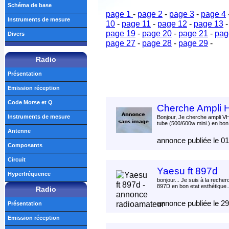
Schéma de base
page 1
-
page 2
-
page 3
-
page 4
Instruments de mesure
10
-
page 11
-
page 12
-
page 13
page 19
-
page 20
-
page 21
-
pag
Divers
page 27
-
page 28
-
page 29
-
Radio
Présentation
Emission réception
Code Morse et Q
Cherche Ampli H
Instruments de mesure
Bonjour, Je cherche ampli V
tube (500/600w mini.) en bon 
Antenne
annonce publiée le 0
Composants
Circuit
Yaesu ft 897d
Hyperfréquence
bonjour... Je suis à la reche
897D en bon etat esthétique.
Radio
annonce publiée le 2
Présentation
Emission réception