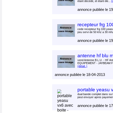
étant décédé, et étant éle...
(
annonce publiée le 1
recepteur frg 10
cede recepteur frg 100 yeas
peu servi de 50 khz a 30 mh
annonce publiée le 1
antenne hf blu 
vend Antenne B.L.U. - HF A
EQUIPEMENT - JAYBEAM Foue
(détail..)
annonce publiée le 18-04-2013
portable yeasu 
dual bande complet dans sa b
peut envoyer apres payemen
annonce publiée le 1