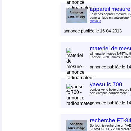
appareil mesur
Je vends appareil mesureur
panoramique en analogique (
(détail..)
annonce publiée le 16-04-2013
materiel de mes
alimentation yaesu fp757hd 
Enertec 5220 3 voies 100Mhz
annonce publiée le 1
yaesu fc 700
bonjour vend boite d accord 
port compris cordialement ...
annonce publiée le 1
recherche FT-8
Bonjour, je recherche un YA
KENWOOD TS-2000 Merci de