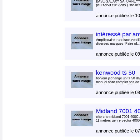
BASE GALAXY SATURNE****
peu servit elle viens juste déb
annonce publiée le 1
intéressé par am
Amplilineaire transistor vent
diverses marques. Faire of..
annonce publiée le 0
kenwood ts 50
bonjour jechange un ts 50 da
manuel boite complet pas de 
annonce publiée le 0
Midland 7001 4
cherche midland 7001 400C a
11 metres genre vector 4000 
annonce publiée le 0