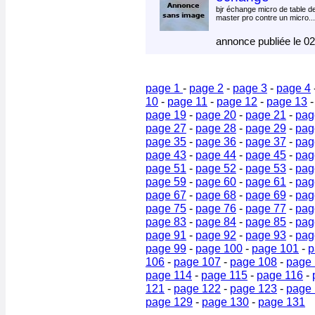
bjr échange micro de table 
master pro contre un micro..
annonce publiée le 0
page 1
-
page 2
-
page 3
-
page 4
10
-
page 11
-
page 12
-
page 13
page 19
-
page 20
-
page 21
-
pag
page 27
-
page 28
-
page 29
-
pag
page 35
-
page 36
-
page 37
-
pag
page 43
-
page 44
-
page 45
-
pag
page 51
-
page 52
-
page 53
-
pag
page 59
-
page 60
-
page 61
-
pag
page 67
-
page 68
-
page 69
-
pag
page 75
-
page 76
-
page 77
-
pag
page 83
-
page 84
-
page 85
-
pag
page 91
-
page 92
-
page 93
-
pag
page 99
-
page 100
-
page 101
-
p
106
-
page 107
-
page 108
-
page
page 114
-
page 115
-
page 116
-
121
-
page 122
-
page 123
-
page
page 129
-
page 130
-
page 131