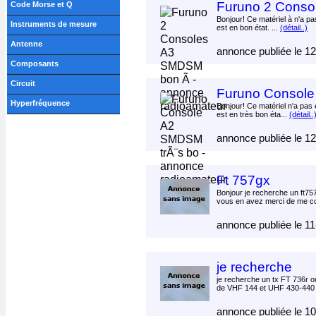
Furuno 2 Conso
Code Morse et Q
Bonjour! Ce matériel à n'a pas
Instruments de mesure
est en bon état. ...
(détail..)
Antenne
annonce publiée le 1
Composants
Circuit
Furuno Console
Hyperfréquence
Bonjour! Ce matériel n'a pas é
est en très bon éta...
(détail..
annonce publiée le 1
Ft 757gx
Bonjour je recherche un ft757
vous en avez merci de me co
annonce publiée le 1
je recherche
je recherche un tx FT 736r o
de VHF 144 et UHF 430-440 
annonce publiée le 1