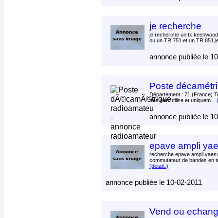
je recherche
je recherche un tx keenwood
ou un TR 751 et un TR 851,l
annonce publiée le 1
Poste décamétri
Département : 71 (France) Te
tres peu utilise et uniquem...
annonce publiée le 1
epave ampli yae
recherche epave ampli yaes
commutateur de bandes en tre
(détail..)
annonce publiée le 10-02-2011
Vend ou echang