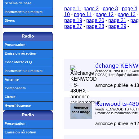
Schéma de base
page 1
-
page 2
-
page 3
-
page 4
Instruments de mesure
10
-
page 11
-
page 12
-
page 13
page 19
-
page 20
-
page 21
-
pag
Divers
page 27
-
page 28
-
page 29
-
Radio
Présentation
Emission réception
Code Morse et Q
échange KENW
Instruments de mesure
échange KENWOOD TS 480 
RCC34) il est équipé del\'uni
Antenne
annonce publiée le 1
Composants
Circuit
Kenwood ts-48
Hyperfréquence
vends KENWOOD TS 480 HX
( modif de la modulation faite
Radio
annonce publiée le 1
Présentation
Emission réception