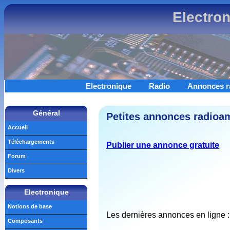
Electro
Electronique
Radio
Annonces r
Général
Petites annonces radioam
Accueil
Téléchargements
Publier une annonce gratuite
Forum
Divers
Electronique
Notions de base
Les dernières annonces en ligne :
Composants