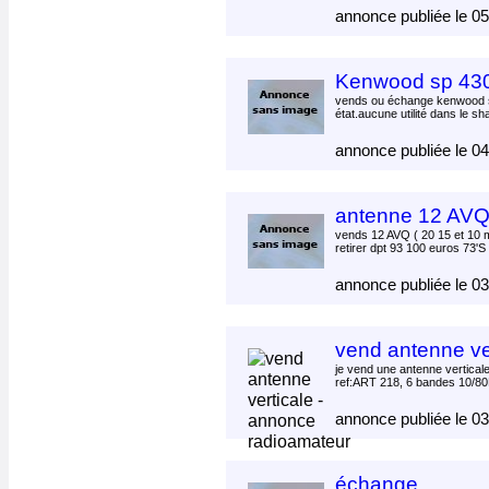
annonce publiée le 0
Kenwood sp 43
vends ou échange kenwood 
état.aucune utilité dans le sha
annonce publiée le 0
antenne 12 AV
vends 12 AVQ ( 20 15 et 10 m
retirer dpt 93 100 euros 73'S 
annonce publiée le 0
vend antenne ve
je vend une antenne vertic
ref:ART 218, 6 bandes 10/80
annonce publiée le 0
échange