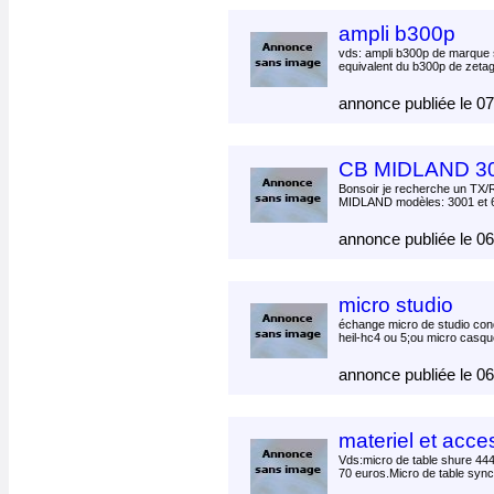
ampli b300p
vds: ampli b300p de marque 
equivalent du b300p de zetagi
annonce publiée le 0
CB MIDLAND 30
Bonsoir je recherche un TX/
MIDLAND modèles: 3001 et 
annonce publiée le 0
micro studio
échange micro de studio con
heil-hc4 ou 5;ou micro casqu
annonce publiée le 0
materiel et acce
Vds:micro de table shure 44
70 euros.Micro de table sync