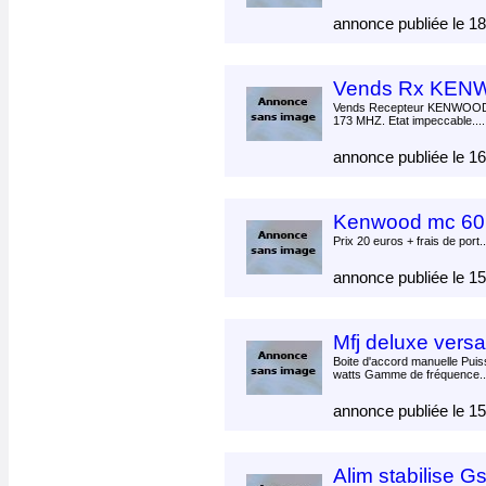
annonce publiée le 1
Vends Rx KENW
Vends Recepteur KENWOOD 
173 MHZ. Etat impeccable...
annonce publiée le 1
Kenwood mc 60
Prix 20 euros + frais de port.
annonce publiée le 1
Mfj deluxe vers
Boite d'accord manuelle Puis
watts Gamme de fréquence.
annonce publiée le 1
Alim stabilise 