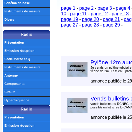
Schéma de base
page 1
-
page 2
-
page 3
-
page 4
Instruments de mesure
10
-
page 11
-
page 12
-
page 13
page 19
-
page 20
-
page 21
-
pag
Divers
page 27
-
page 28
-
page 29
-
Radio
Présentation
Emission réception
Code Morse et Q
Pylône 12m auto
Instruments de mesure
Je vends un pylône tubulair
flèche de 2m. Il est en 5 parti
Antenne
annonce publiée le 2
Composants
Circuit
Vends bulletins
Hyperfréquence
vends bulletins du RCNEG du
possible en lot livres DICAM
Radio
annonce publiée le 2
Présentation
Emission réception