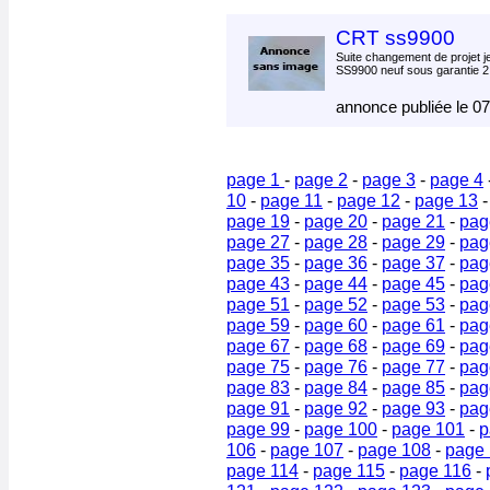
CRT ss9900
Suite changement de projet 
SS9900 neuf sous garantie 2
annonce publiée le 0
page 1
-
page 2
-
page 3
-
page 4
10
-
page 11
-
page 12
-
page 13
page 19
-
page 20
-
page 21
-
pag
page 27
-
page 28
-
page 29
-
pag
page 35
-
page 36
-
page 37
-
pag
page 43
-
page 44
-
page 45
-
pag
page 51
-
page 52
-
page 53
-
pag
page 59
-
page 60
-
page 61
-
pag
page 67
-
page 68
-
page 69
-
pag
page 75
-
page 76
-
page 77
-
pag
page 83
-
page 84
-
page 85
-
pag
page 91
-
page 92
-
page 93
-
pag
page 99
-
page 100
-
page 101
-
p
106
-
page 107
-
page 108
-
page
page 114
-
page 115
-
page 116
-