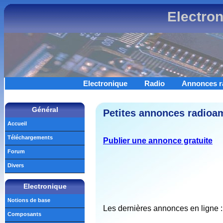
Electro
Electronique
Radio
Annonces r
Général
Petites annonces radioam
Accueil
Téléchargements
Publier une annonce gratuite
Forum
Divers
Electronique
Notions de base
Les dernières annonces en ligne :
Composants