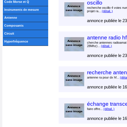
oscillo
Code Morse et Q
recherche oscillo 4 voies nu
Instruments de mesure
projet ra...
(détail..)
Antenne
annonce publiée le 2
Composants
Circuit
antenne radio hf
Hyperfréquence
cherche antennes radioamat hf
28Mhz)...
(détail..)
annonce publiée le 2
recherche ante
antenne ra pour dx hf...
(détai
annonce publiée le 1
échange transce
faire offre...
(détail..)
annonce publiée le 1