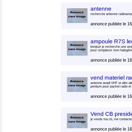
antenne
recherche antenne radioama
annonce publiée le 1
ampoule R7S le
bonjour je recherche une am
pour remplacer mon halogèn
annonce publiée le 1
vend materiel r
antenne ampli VHF et alim ali
pentium pour packet radio et
annonce publiée le 1
Vend CB presid
je vends ma cb, me contacte
annonce publiée le 1