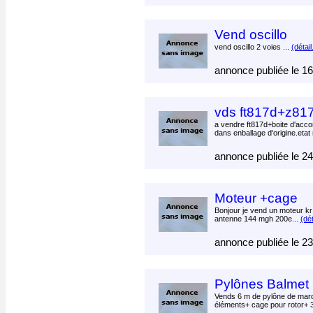
Vend oscillo
vend oscillo 2 voies ...
(détail
annonce publiée le 1
vds ft817d+z817
a vendre ft817d+boite d'acc
dans enballage d'origine.etat 
annonce publiée le 2
Moteur +cage
Bonjour je vend un moteur k
antenne 144 mgh 200e...
(dét
annonce publiée le 2
Pylônes Balmet 
Vends 6 m de pylône de mar
éléments+ cage pour rotor+ 3