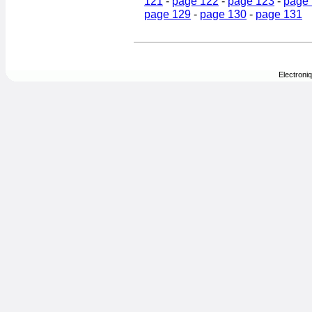
121
-
page 122
-
page 123
-
page
page 129
-
page 130
-
page 131
Electroni