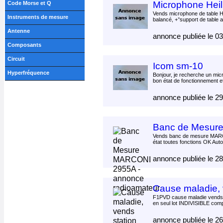
Microphone Hei
Code Morse et Q
Vends microphone de table H
Instruments de mesure
balancé, +°support de table 
Antenne
annonce publiée le 0
Composants
Circuit
Icom sm-10
Hyperfréquence
Bonjour, je recherche un m
bon état de fonctionnement et
annonce publiée le 2
Banc de Mesur
Vends banc de mesure MAR
état toutes fonctions OK Auto
annonce publiée le 2
Cause maladie, 
F1PVD cause maladie vends 
en seul lot INDIVISIBLE com
annonce publiée le 2