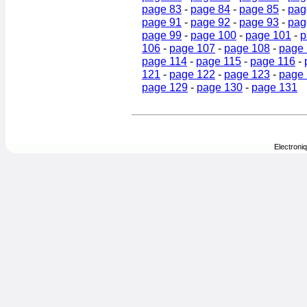
page 83
-
page 84
-
page 85
-
pag
page 91
-
page 92
-
page 93
-
pag
page 99
-
page 100
-
page 101
-
p
106
-
page 107
-
page 108
-
page
page 114
-
page 115
-
page 116
-
121
-
page 122
-
page 123
-
page
page 129
-
page 130
-
page 131
Electroni