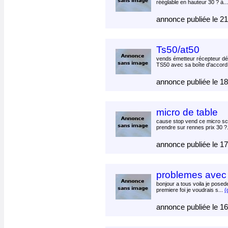
rééglable en hauteur 30 ? à..
annonce publiée le 2
Ts50/at50
vends émetteur récepteur d
TS50 avec sa boîte d'accord 
annonce publiée le 1
micro de table
cause stop vend ce micro sc
prendre sur rennes prix 30 ?
annonce publiée le 1
problemes avec
bonjour a tous voila je posed
premiere foi je voudrais s...
(
annonce publiée le 1