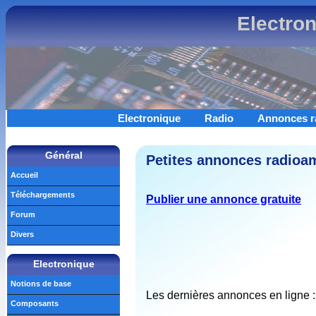
Electro
Electronique
Radio
Annonces r
Général
Petites annonces radioam
Accueil
Téléchargements
Publier une annonce gratuite
Forum
Divers
Electronique
Notions de base
Les dernières annonces en ligne :
Composants