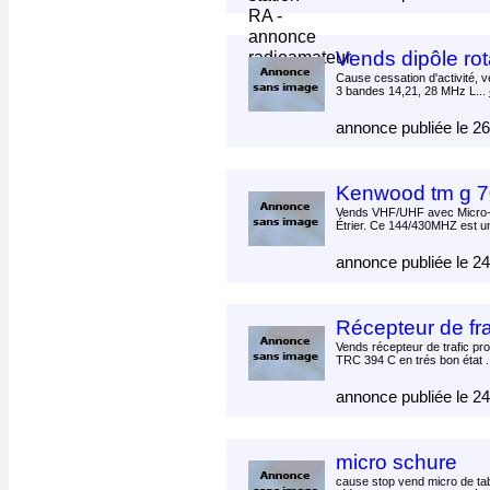
Vends dipôle ro
Cause cessation d'activité, 
3 bandes 14,21, 28 MHz L...
annonce publiée le 2
Kenwood tm g 
Vends VHF/UHF avec Micro- 
Étrier. Ce 144/430MHZ est u
annonce publiée le 2
Récepteur de fr
Vends récepteur de trafic p
TRC 394 C en trés bon état .
annonce publiée le 2
micro schure
cause stop vend micro de ta