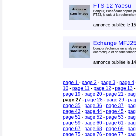
FTS-12 Yaesu
Bonjour, Possédant depuis p
FT23, je suis à la recherche 
annonce publiée le 1
Echange MFJ2
Bonjour j'echange un analyse
cosmetique et de fonctionne
annonce publiée le 1
page 1
-
page 2
-
page 3
-
page 4
10
-
page 11
-
page 12
-
page 13
page 19
-
page 20
-
page 21
-
pag
page 27
-
page 28
-
page 29
-
pag
page 35
-
page 36
-
page 37
-
pag
page 43
-
page 44
-
page 45
-
pag
page 51
-
page 52
-
page 53
-
pag
page 59
-
page 60
-
page 61
-
pag
page 67
-
page 68
-
page 69
-
pag
page 75
-
page 76
-
page 77
-
pag