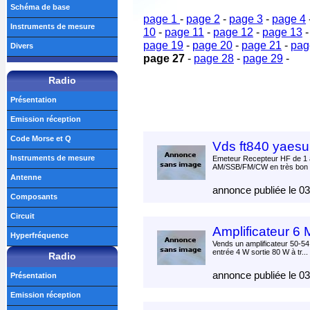
Schéma de base
page 1
-
page 2
-
page 3
-
page 4
Instruments de mesure
10
-
page 11
-
page 12
-
page 13
page 19
-
page 20
-
page 21
-
pag
Divers
page 27
-
page 28
-
page 29
-
Radio
Présentation
Emission réception
Code Morse et Q
Vds ft840 yaesu
Instruments de mesure
Emeteur Recepteur HF de 1 
AM/SSB/FM/CW en très bon é
Antenne
annonce publiée le 0
Composants
Circuit
Amplificateur 6 
Hyperfréquence
Vends un amplificateur 50-54
entrée 4 W sortie 80 W à tr...
Radio
annonce publiée le 0
Présentation
Emission réception