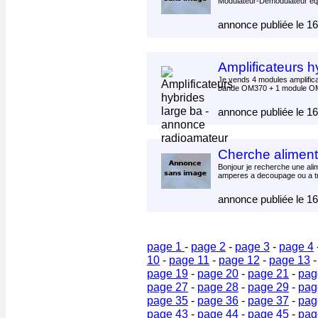
Modulateur-Démodulateur équi
annonce publiée le 1
Amplificateurs h
Je vends 4 modules amplifica
bande OM370 + 1 module OM
annonce publiée le 1
Cherche aliment
Bonjour je recherche une ali
amperes a decoupage ou a t
annonce publiée le 1
page 1
-
page 2
-
page 3
-
page 4
10
-
page 11
-
page 12
-
page 13
page 19
-
page 20
-
page 21
-
pag
page 27
-
page 28
-
page 29
-
pag
page 35
-
page 36
-
page 37
-
pag
page 43
-
page 44
-
page 45
-
pag