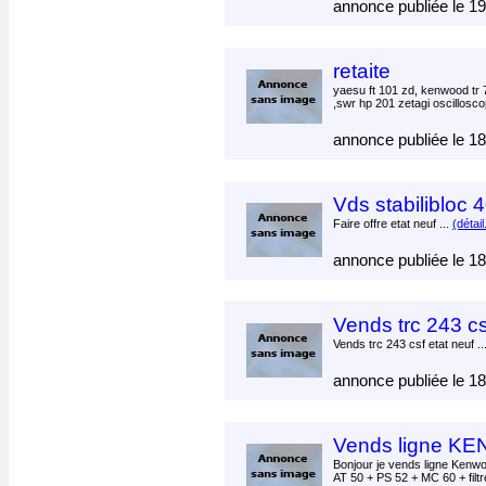
annonce publiée le 1
retaite
yaesu ft 101 zd, kenwood tr 
,swr hp 201 zetagi oscillosco
annonce publiée le 1
Vds stabilibloc
Faire offre etat neuf ...
(détail
annonce publiée le 1
Vends trc 243 cs
Vends trc 243 csf etat neuf ..
annonce publiée le 1
Vends ligne 
Bonjour je vends ligne Kenw
AT 50 + PS 52 + MC 60 + filtr