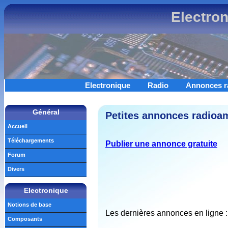
Electro
Electronique
Radio
Annonces r
Général
Petites annonces radioam
Accueil
Téléchargements
Publier une annonce gratuite
Forum
Divers
Electronique
Notions de base
Les dernières annonces en ligne :
Composants