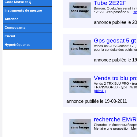
Tube 2E22F
Code Morse et Q
Bonjour. Quelqu'un serait il 
Instruments de mesure
: 2E22F J'en possède 5...
(dé
Antenne
annonce publiée le 2
Composants
Circuit
Gps geosat 5 gt
Hyperfréquence
Vends un GPS Geosat5 GT, ce
pour la conduite des poids lo
annonce publiée le 1
Vends trx blu pro
Vends 2 TRX BLU PRO - trop
TRANSWORLD - type TW10B 
(détail..)
annonce publiée le 19-03-2011
recherche EM/R
Cherche un émetteur/récept
Me faire une proposition. Mer