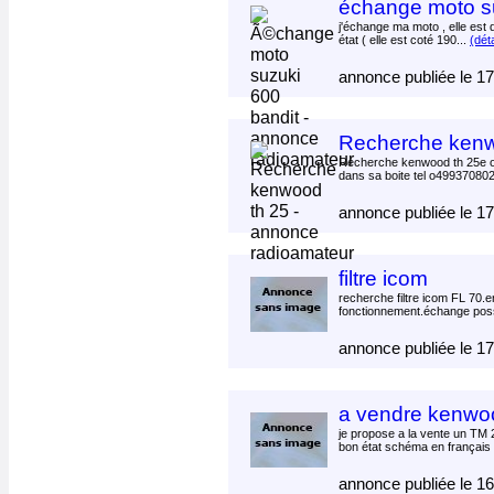
échange moto su
j'échange ma moto , elle est 
état ( elle est coté 190...
(déta
annonce publiée le 1
Recherche kenw
Recherche kenwood th 25e o
dans sa boite tel o499370802
annonce publiée le 1
filtre icom
recherche filtre icom FL 70.e
fonctionnement.échange possi
annonce publiée le 1
a vendre kenwo
je propose a la vente un TM 
bon état schéma en français 
annonce publiée le 1