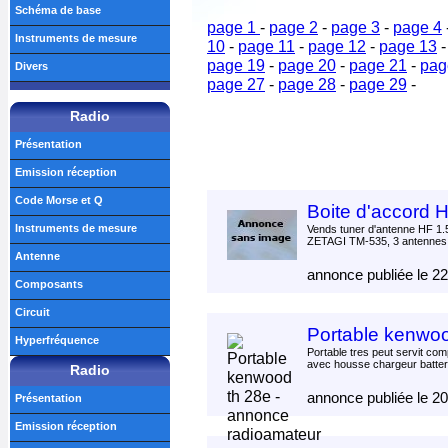
Schéma de base
page 1
-
page 2
-
page 3
-
page 4
Instruments de mesure
10
-
page 11
-
page 12
-
page 13
page 19
-
page 20
-
page 21
-
pag
Divers
page 27
-
page 28
-
page 29
-
Radio
Présentation
Emission réception
Code Morse et Q
Boite d'accord
Instruments de mesure
Vends tuner d'antenne HF 1
ZETAGI TM-535, 3 antennes, 
Antenne
annonce publiée le 2
Composants
Circuit
Portable kenwoo
Hyperfréquence
Portable tres peut servit com
avec housse chargeur batteri
Radio
annonce publiée le 2
Présentation
Emission réception