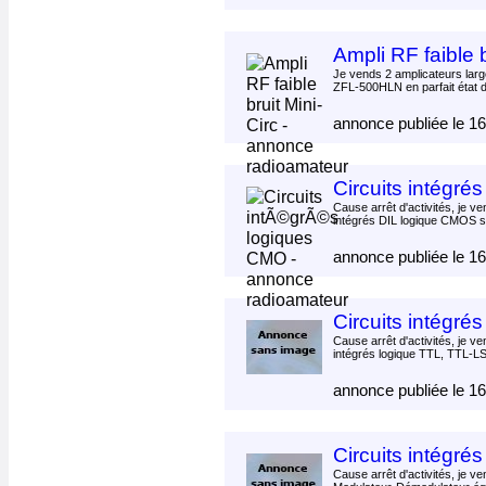
Ampli RF faible 
Je vends 2 amplicateurs larg
ZFL-500HLN en parfait état d
annonce publiée le 1
Circuits intégr
Cause arrêt d'activités, je ve
intégrés DIL logique CMOS s
annonce publiée le 1
Circuits intégré
Cause arrêt d'activités, je ve
intégrés logique TTL, TTL-LS
annonce publiée le 1
Circuits intégrés
Cause arrêt d'activités, je ve