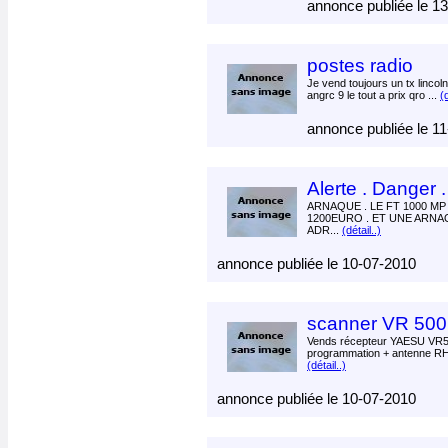
annonce publiée le 1
postes radio
Je vend toujours un tx lincol
angrc 9 le tout a prix qro ...
(d
annonce publiée le 1
Alerte . Danger 
ARNAQUE . LE FT 1000 MP
1200EURO . ET UNE ARNA
ADR...
(détail..)
annonce publiée le 10-07-2010
scanner VR 500
Vends récepteur YAESU VR50
programmation + antenne RH
(détail..)
annonce publiée le 10-07-2010