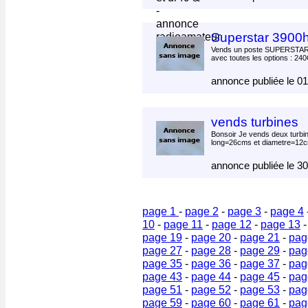
Superstar 3900
Vends un poste SUPERSTAR 
avec toutes les options : 240
annonce publiée le 0
vends turbines
Bonsoir Je vends deux turbi
long=26cms et diametre=12c
annonce publiée le 3
page 1
-
page 2
-
page 3
-
page 4
10
-
page 11
-
page 12
-
page 13
page 19
-
page 20
-
page 21
-
pag
page 27
-
page 28
-
page 29
-
pag
page 35
-
page 36
-
page 37
-
pag
page 43
-
page 44
-
page 45
-
pag
page 51
-
page 52
-
page 53
-
pag
page 59
-
page 60
-
page 61
-
pag