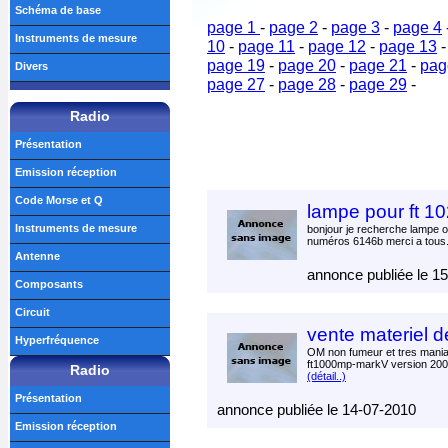
Schéma de base
page 1
-
page 2
-
page 3
-
page 4
Instruments de mesure
10
-
page 11
-
page 12
-
page 13
page 19
-
page 20
-
page 21
-
pag
Divers
page 27
-
page 28
-
page 29
-
Radio
Présentation
Emission réception
Code Morse et Q
lampe pour ft 1
Instruments de mesure
bonjour je recherche lampe 
numéros 6146b merci a tous.
Antenne
annonce publiée le 1
Composants
Circuit
vente materiel 
Hyperfréquence
OM non fumeur et tres mani
ft1000mp-markV version 200w
Radio
(détail..)
Présentation
annonce publiée le 14-07-2010
Emission réception