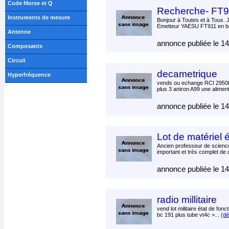
Code Morse et Q
Recherche- FT9
Instruments de mesure
Bonjour à Toutes et à Tous. 
Emetteur YAESU FT911 en bon
Antenne
annonce publiée le 1
Composants
Circuit
decametrique
Hyperfréquence
vends ou echange RCI 2950D
plus 3 antron A99 une aliment
annonce publiée le 1
Lot de matériel 
Ancien professeur de scienc
important et très complet de d
annonce publiée le 1
radio millitaire
vend lot militaire état de fo
bc 191 plus tube vt4c >...
(dét