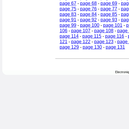
page 67
-
page 68
-
page 69
-
pag
page 75
-
page 76
-
page 77
-
pag
page 83
-
page 84
-
page 85
-
pag
page 91
-
page 92
-
page 93
-
pag
page 99
-
page 100
-
page 101
-
p
106
-
page 107
-
page 108
-
page
page 114
-
page 115
-
page 116
-
121
-
page 122
-
page 123
-
page
page 129
-
page 130
-
page 131
Electroni