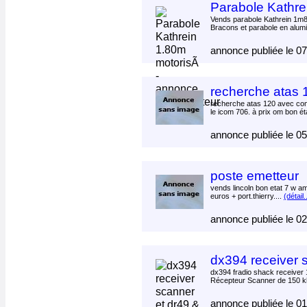
Parabole Kathre
Vends parabole Kathrein 1m
Bracons et parabole en alumi
annonce publiée le 0
recherche atas 
recherche atas 120 avec co
le icom 706. à prix om bon ét
annonce publiée le 0
poste emetteur
vends lincoln bon etat 7 w a
euros + port.thierry....
(détail.
annonce publiée le 0
dx394 receiver s
dx394 fradio shack receiver
Récepteur Scanner de 150 kh
annonce publiée le 0