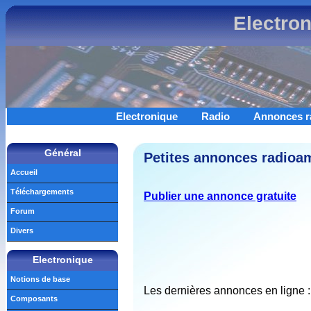
Electro
Electronique
Radio
Annonces r
Général
Petites annonces radioam
Accueil
Téléchargements
Publier une annonce gratuite
Forum
Divers
Electronique
Notions de base
Les dernières annonces en ligne :
Composants