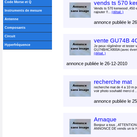
vends ts 570 k
Code Morse et Q
Vends ts 570 kenwood ,450 eu
Instruments de mesure
rajouter !!...
(détail..)
Antenne
annonce publiée le 2
Composants
Circuit
vente GU74B 4
Hyperfréquence
Je peux régénérer et tester 
GU74B/4CX800A (avec éventu
(détail..)
annonce publiée le 26-12-2010
recherche mat
recherche mat de 4 a 10 m po
voir photo souhaité merci d .
annonce publiée le 2
Arnaque
Bonjour a tous , ATTENT
ANNONCE DE vends un tx HF