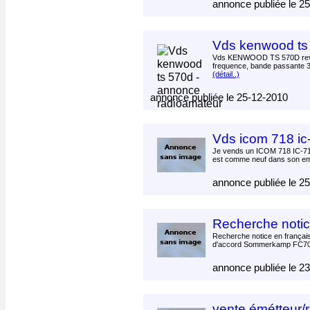
annonce publiée le 2
Vds kenwood ts
Vds KENWOOD TS 570D revis
frequence, bande passante 3
(détail..)
annonce publiée le 25-12-2010
Vds icom 718 ic
Je vends un ICOM 718 IC-718
est comme neuf dans son em
annonce publiée le 2
Recherche noti
Recherche notice en français 
d'accord Sommerkamp FC70
annonce publiée le 2
vente émétteur/