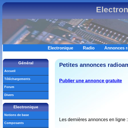
Electro
Electronique
Radio
Annonces r
Général
Petites annonces radioam
Accueil
Téléchargements
Publier une annonce gratuite
Forum
Divers
Electronique
Notions de base
Les dernières annonces en ligne :
Composants