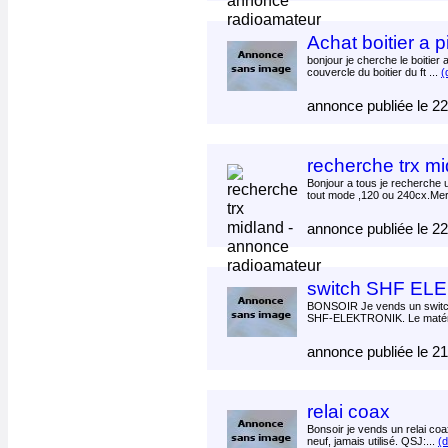
Achat boitier a p
bonjour je cherche le boitier a
couvercle du boitier du ft ...
(
annonce publiée le 2
recherche trx m
Bonjour a tous je recherche
tout mode ,120 ou 240cx.Merc
annonce publiée le 2
switch SHF EL
BONSOIR Je vends un switc
SHF-ELEKTRONIK. Le matérie
annonce publiée le 2
relai coax
Bonsoir je vends un relai co
neuf, jamais utilisé. QSJ:...
(d