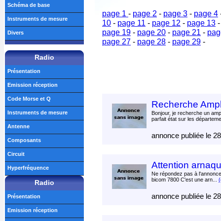
Schéma de base
page 1
-
page 2
-
page 3
-
page 4
Instruments de mesure
10
-
page 11
-
page 12
-
page 13
page 19
-
page 20
-
page 21
-
pag
Divers
page 27
-
page 28
-
page 29
-
Radio
Présentation
Emission réception
Code Morse et Q
Recherche Amp
Instruments de mesure
Bonjour, je recherche un am
parfait état sur les départeme
Antenne
annonce publiée le 2
Composants
Circuit
Attention arnaq
Hyperfréquence
Ne répondez pas à l'annonce :
bicom 7800 C'est une arn...
(
Radio
annonce publiée le 2
Présentation
Emission réception