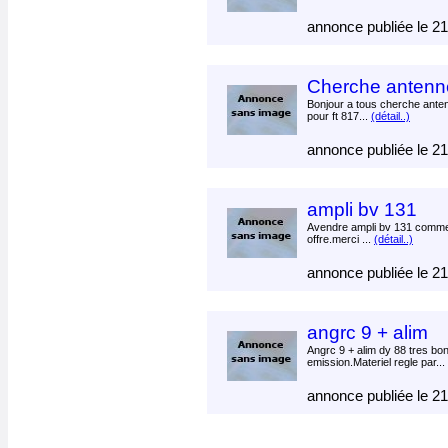
annonce publiée le 2
Cherche antenne
Bonjour a tous cherche ante
pour ft 817...
(détail..)
annonce publiée le 2
ampli bv 131
Avendre ampli bv 131 comme
offre.merci ...
(détail..)
annonce publiée le 2
angrc 9 + alim
Angrc 9 + alim dy 88 tres bon
emission.Materiel regle par...
annonce publiée le 2