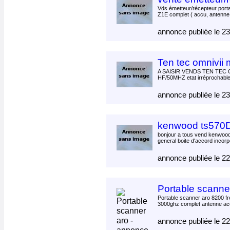
Vds émetteur/récepteur port
Z1E complet ( accu, antenne,
annonce publiée le 2
Ten tec omnivii
A SAISIR VENDS TEN TEC 
HF/50MHZ etat irréprochabl
annonce publiée le 2
kenwood ts570
bonjour a tous vend kenwood
general boite d'accord incorp
annonce publiée le 2
Portable scanne
Portable scanner aro 8200 f
3000ghz complet antenne ac
annonce publiée le 2