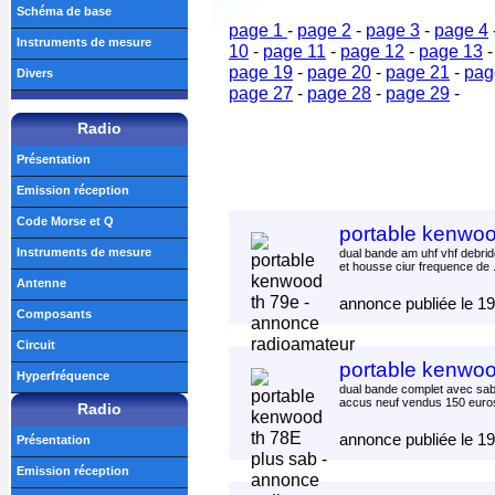
Schéma de base
page 1
-
page 2
-
page 3
-
page 4
Instruments de mesure
10
-
page 11
-
page 12
-
page 13
page 19
-
page 20
-
page 21
-
pag
Divers
page 27
-
page 28
-
page 29
-
Radio
Présentation
Emission réception
Code Morse et Q
portable kenwoo
Instruments de mesure
dual bande am uhf vhf debrid
et housse ciur frequence de 
Antenne
annonce publiée le 1
Composants
Circuit
portable kenwoo
Hyperfréquence
dual bande complet avec sabo
accus neuf vendus 150 euro
Radio
annonce publiée le 1
Présentation
Emission réception