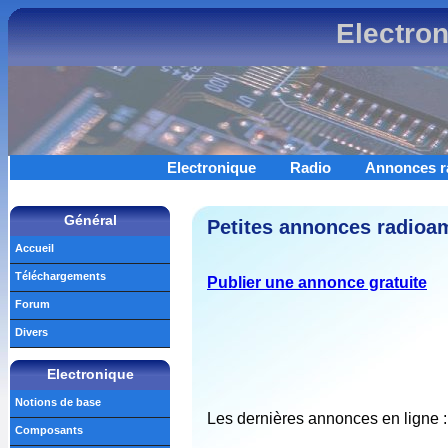
Electro
Electronique
Radio
Annonces r
Général
Petites annonces radioam
Accueil
Téléchargements
Publier une annonce gratuite
Forum
Divers
Electronique
Notions de base
Les dernières annonces en ligne :
Composants