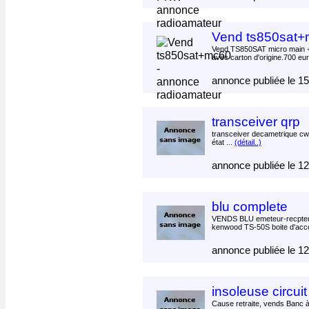
Vend ts850sat
Vend TS850SAT micro main +
avec carton d'origine.700 eu
annonce publiée le 1
transceiver qrp
transceiver decametrique cw 
état ...
(détail..)
annonce publiée le 1
blu complete
VENDS BLU emeteur-recpteur
kenwood TS-50S boite d'acco
annonce publiée le 1
insoleuse circui
Cause retraite, vends Banc à