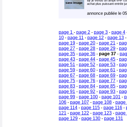
Bjr je vends un ampli VHF 
achat plus puissant entrée j
annonce publiée le 0
page 1
-
page 2
-
page 3
-
page 4
10
-
page 11
-
page 12
-
page 13
page 19
-
page 20
-
page 21
-
pag
page 27
-
page 28
-
page 29
-
pag
page 35
-
page 36
-
page 37
-
pag
page 43
-
page 44
-
page 45
-
pag
page 51
-
page 52
-
page 53
-
pag
page 59
-
page 60
-
page 61
-
pag
page 67
-
page 68
-
page 69
-
pag
page 75
-
page 76
-
page 77
-
pag
page 83
-
page 84
-
page 85
-
pag
page 91
-
page 92
-
page 93
-
pag
page 99
-
page 100
-
page 101
-
p
106
-
page 107
-
page 108
-
page
page 114
-
page 115
-
page 116
-
121
-
page 122
-
page 123
-
page
page 129
-
page 130
-
page 131