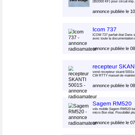
(BI2000 KF) pour circuit imp.
annonce publiée le 1
Icom 737
ICOM 737 parfait état Dans s
avec toute la documentation 
annonce publiée le 0
recepteur SKAN
vend recepteur skanti 5001
CW RTTY manuel de mainten
annonce publiée le 0
Sagem RM520
vds mobile Sagem RM520 b
micro Bon état. Possibilité plu
annonce publiée le 0