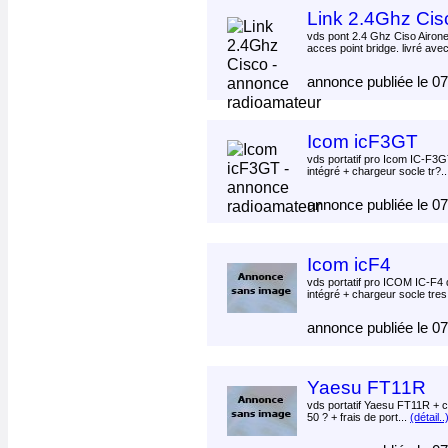
Link 2.4Ghz Cis
vds pont 2.4 Ghz Ciso Airone
acces point bridge. livré avec
annonce publiée le 0
Icom icF3GT
vds portatif pro Icom IC-F3G
intégré + chargeur socle tr?.
annonce publiée le 0
Icom icF4
vds portatif pro ICOM IC-F4 
intégré + chargeur socle tres
annonce publiée le 0
Yaesu FT11R
vds portatif Yaesu FT11R + c
50 ? + frais de port...
(détail..