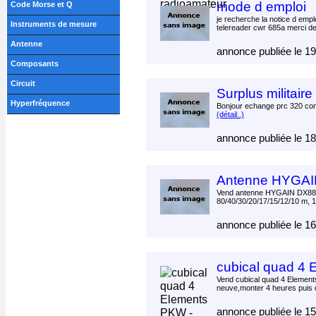
mode d emploi
Code Morse et Q
je recherche la notice d emp
Instruments de mesure
telereader cwr 685a merci de
Antenne
annonce publiée le 1
Composants
Circuit
Surplus militaire
Hyperfréquence
Bonjour echange prc 320 con
(détail..)
annonce publiée le 1
Antenne HYGAI
Vend antenne HYGAIN DX88 A
80/40/30/20/17/15/12/10 m, 
annonce publiée le 1
cubical quad 4
Vend cubical quad 4 Elemen
neuve,monter 4 heures puis 
annonce publiée le 1