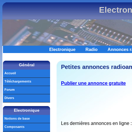
Electro
Electronique
Radio
Annonces r
Général
Petites annonces radioam
Accueil
Téléchargements
Publier une annonce gratuite
Forum
Divers
Electronique
Notions de base
Les dernières annonces en ligne :
Composants