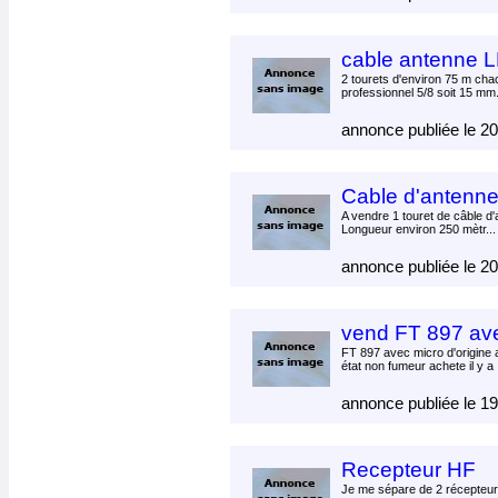
cable antenne 
2 tourets d'environ 75 m cha
professionnel 5/8 soit 15 mm
annonce publiée le 2
Cable d'antenn
A vendre 1 touret de câble d
Longueur environ 250 mètr..
annonce publiée le 2
vend FT 897 ave
FT 897 avec micro d'origine 
état non fumeur achete il y a 
annonce publiée le 1
Recepteur HF
Je me sépare de 2 récepteur