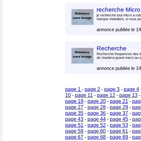
recherche Micr
je recherche tout micro a rub
marque melodium, si vous p
annonce publiée le 1
Recherche
Recherche frequences des tr
de charleroi grand merci au 
annonce publiée le 1
page 1
-
page 2
-
page 3
-
page 4
10
-
page 11
-
page 12
-
page 13
page 19
-
page 20
-
page 21
-
pag
page 27
-
page 28
-
page 29
-
pag
page 35
-
page 36
-
page 37
-
pag
page 43
-
page 44
-
page 45
-
pag
page 51
-
page 52
-
page 53
-
pag
page 59
-
page 60
-
page 61
-
pag
page 67
-
page 68
-
page 69
-
pag