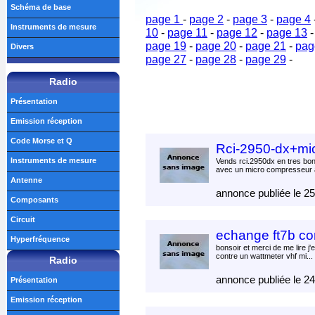
Schéma de base
page 1
-
page 2
-
page 3
-
page 4
Instruments de mesure
10
-
page 11
-
page 12
-
page 13
page 19
-
page 20
-
page 21
-
pag
Divers
page 27
-
page 28
-
page 29
-
Radio
Présentation
Emission réception
Code Morse et Q
Rci-2950-dx+mi
Instruments de mesure
Vends rci.2950dx en tres bo
avec un micro compresseur a
Antenne
annonce publiée le 2
Composants
Circuit
echange ft7b co
Hyperfréquence
bonsoir et merci de me lire j'
contre un wattmeter vhf mi...
Radio
annonce publiée le 2
Présentation
Emission réception