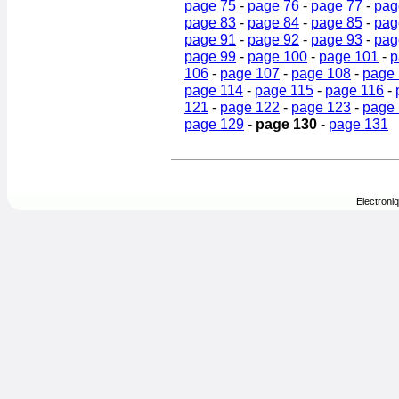
page 75
-
page 76
-
page 77
-
pag
page 83
-
page 84
-
page 85
-
pag
page 91
-
page 92
-
page 93
-
pag
page 99
-
page 100
-
page 101
-
p
106
-
page 107
-
page 108
-
page
page 114
-
page 115
-
page 116
-
121
-
page 122
-
page 123
-
page
page 129
-
page 130
-
page 131
Electroni