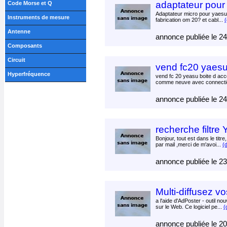
adaptateur pour
Code Morse et Q
Adaptateur micro pour yaesu
Instruments de mesure
fabrication om 20? et cabl...
(
Antenne
annonce publiée le 2
Composants
Circuit
vend fc20 yaes
Hyperfréquence
vend fc 20 yeasu boite d ac
comme neuve avec connectiq
annonce publiée le 2
recherche filt
Bonjour, tout est dans le titre
par mail ,merci de m'avoi...
(d
annonce publiée le 2
Multi-diffusez v
a l'aide d'AdPoster - outil n
sur le Web. Ce logiciel pe...
(
annonce publiée le 2