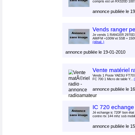
compris est un RX320D 100?
annonce publiée le 1
Vends ranger pe
Je vends 1 RANGER 2970D
AM/FM +100W et SSB + 150W 
(détail..)
annonce publiée le 19-01-2010
Vente matériel r
Vends 1 Poste YAESU FT70
FC 700 1 Micro de table Y...
(
annonce publiée le 1
IC 720 echange 
Jé echange ic 720F bon état
contre rtx 144 mhz ssb mobil
annonce publiée le 1