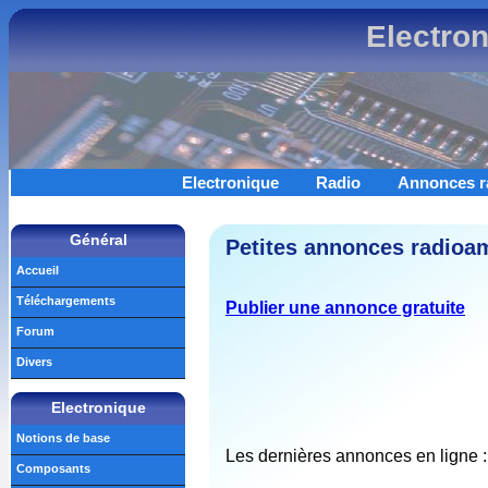
Electro
Electronique
Radio
Annonces r
Général
Petites annonces radioam
Accueil
Téléchargements
Publier une annonce gratuite
Forum
Divers
Electronique
Notions de base
Les dernières annonces en ligne :
Composants