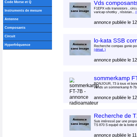
Vds composants 
Code Morse et Q
F1EPX vds transistors , circu
Instruments de mesure
varicap-shottky , résistan...
(
Antenne
annonce publiée le 1
Composants
Circuit
lo-kata SSB co
Hyperfréquence
Recherche compas gonio po
(détail..)
annonce publiée le 1
sommerkamp F
BONJOUR, 73 à tous et bonne
vends un sommerkamp ft-7b p
annonce publiée le 1
Recherche de 
Suis intéressé par une propo
TS 870 S equipé de la boite d
annonce publiée le 1