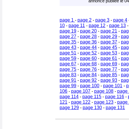
annonce publiée le 0
page 1
-
page 2
-
page 3
-
page 4
10
-
page 11
-
page 12
-
page 13
page 19
-
page 20
-
page 21
-
pag
page 27
-
page 28
-
page 29
-
pag
page 35
-
page 36
-
page 37
-
pag
page 43
-
page 44
-
page 45
-
pag
page 51
-
page 52
-
page 53
-
pag
page 59
-
page 60
-
page 61
-
pag
page 67
-
page 68
-
page 69
-
pag
page 75
-
page 76
-
page 77
-
pag
page 83
-
page 84
-
page 85
-
pag
page 91
-
page 92
-
page 93
-
pag
page 99
-
page 100
-
page 101
-
p
106
-
page 107
-
page 108
-
page
page 114
-
page 115
-
page 116
-
121
-
page 122
-
page 123
-
page
page 129
-
page 130
-
page 131