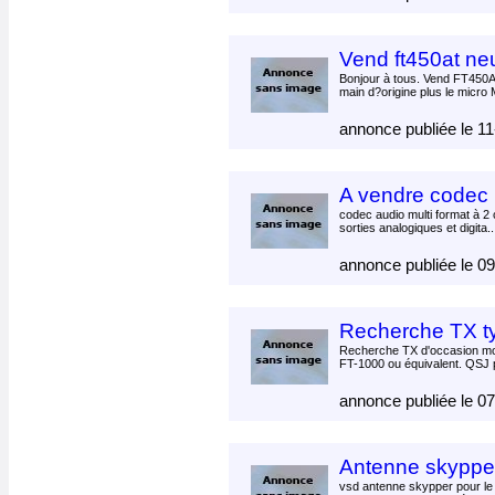
Vend ft450at ne
Bonjour à tous. Vend FT450A
main d?origine plus le micro 
annonce publiée le 1
A vendre codec 
codec audio multi format à 2
sorties analogiques et digita.
annonce publiée le 0
Recherche TX ty
Recherche TX d'occasion mo
FT-1000 ou équivalent. QSJ 
annonce publiée le 0
Antenne skyppe
vsd antenne skypper pour le 