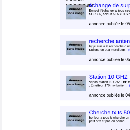
échange de surp
Bonsoir,j'échangerai tous ces
SCR506, soit un STABILIDY
annonce publiée le 0
recherche ante
bjr je suis a la recherche d u
radiens en etat merci bcp...
(
annonce publiée le 0
Station 10 GHZ
Vends station 10 GHZ TBE tr
: Émetteur 170 mw boitier ...
annonce publiée le 0
Cherche tx ts 50
bonjour a tous je cherche un
petit prix et pas en panne!! ..