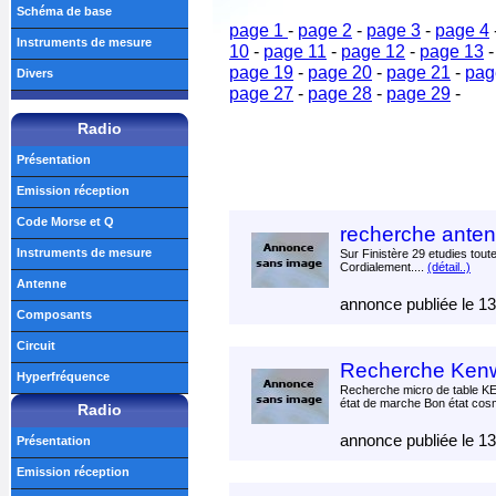
Schéma de base
page 1
-
page 2
-
page 3
-
page 4
Instruments de mesure
10
-
page 11
-
page 12
-
page 13
page 19
-
page 20
-
page 21
-
pag
Divers
page 27
-
page 28
-
page 29
-
Radio
Présentation
Emission réception
Code Morse et Q
recherche anten
Instruments de mesure
Sur Finistère 29 etudies tout
Cordialement....
(détail..)
Antenne
annonce publiée le 1
Composants
Circuit
Recherche Ken
Hyperfréquence
Recherche micro de table
état de marche Bon état cosm
Radio
annonce publiée le 1
Présentation
Emission réception