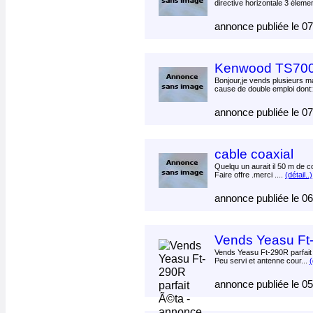
directive horizontale 3 éleme
annonce publiée le 0
Kenwood TS700
Bonjour,je vends plusieurs m
cause de double emploi dont
annonce publiée le 0
cable coaxial
Quelqu un aurait il 50 m de 
Faire offre .merci ....
(détail..)
annonce publiée le 0
Vends Yeasu Ft-
Vends Yeasu Ft-290R parfait 
Peu servi et antenne cour...
(
annonce publiée le 0